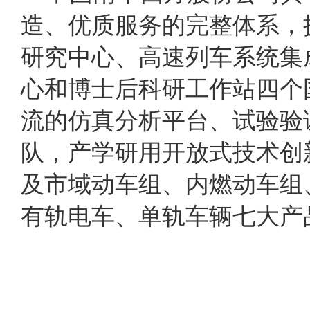
造、优质服务的完整体系，
研究中心、高速列车系统集
心和博士后科研工作站四个
流的仿真分析平台、试验验
队，产学研用开放式技术创
及市域动车组、内燃动车组
有轨电车、单轨车辆七大产