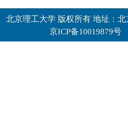
北京理工大学 版权所有 地址：北京
京ICP备10019879号