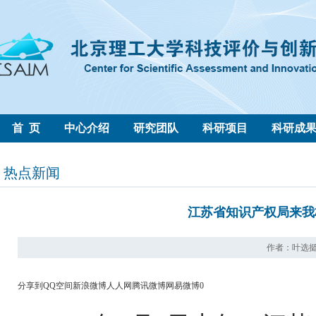
首 页
中心介绍
研究团队
科研项目
科研成
热点新闻
江苏省知识产权局来我
作者：叶选挺 来
分享到
QQ空间
新浪微博
人人网
腾讯微博
网易微博
0