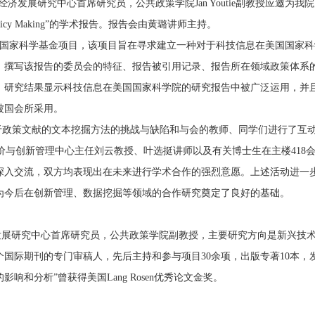
展研究中心首席研究员，公共政策学院Jan Youtie副教授应邀为我院师生作了题为“C
ation in Policy Making”的学术报告。报告会由黄璐讲师主持。
美国国家科学基金项目，该项目旨在寻求建立一种对于科技信息在美国国家
、撰写该报告的委员会的特征、报告被引用记录、报告所在领域政策体系
。研究结果显示科技信息在美国国家科学院的研究报告中被广泛运用，并
被国会所采用。
基于政策文献的文本挖掘方法的挑战与缺陷和与会的教师、同学们进行了互
创新管理中心主任刘云教授、叶选挺讲师以及有关博士生在主楼418会议室
深入交流，双方均表现出在未来进行学术合作的强烈意愿。上述活动进一
为今后在创新管理、数据挖掘等领域的合作研究奠定了良好的基础。
学院经济发展研究中心首席研究员，公共政策学院副教授，主要研究方向是新兴
国际期刊的专门审稿人，先后主持和参与项目30余项，出版专著10本，发
和分析”曾获得美国Lang Rosen优秀论文金奖。