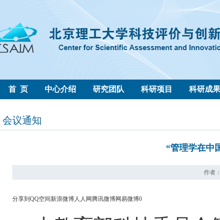
首 页
中心介绍
研究团队
科研项目
科研成
会议通知
“管理学在中国
作者： 
分享到
QQ空间
新浪微博
人人网
腾讯微博
网易微博
0