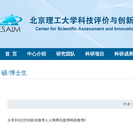
首 页
中心介绍
研究团队
科研项目
科研成
硕/博士生
作者： 
分享到
QQ空间
新浪微博
人人网
腾讯微博
网易微博
0