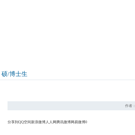
首 页
中心介绍
研究团队
科研项目
科研成
硕/博士生
作者： 
分享到
QQ空间
新浪微博
人人网
腾讯微博
网易微博
0