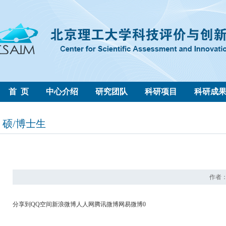
首 页
中心介绍
研究团队
科研项目
科研成
硕/博士生
作者： 
分享到
QQ空间
新浪微博
人人网
腾讯微博
网易微博
0