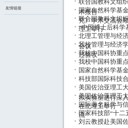
联合国教科文组织
友情链接
国家自然科学基
术报告
联合国教科文组织
究》学术交流会
“中国博士后科学
理工举行
北理工管理与经
我校管理与经济
会议
我校中国科协重
过验收
我校中国科协重
国家自然科学基
科技部国际科技
美国佐治亚理工
美国佐治亚理工大学
拟实验室进行深
国际著名科学与信
在北理工举行
国家科技部“十二
流
刘云教授赴美国